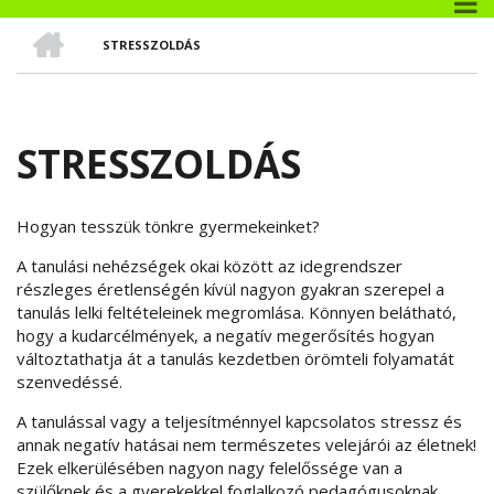
CÍMLAP
STRESSZOLDÁS
MORZSA
STRESSZOLDÁS
Hogyan tesszük tönkre gyermekeinket?
A tanulási nehézségek okai között az idegrendszer
részleges éretlenségén kívül nagyon gyakran szerepel a
tanulás lelki feltételeinek megromlása. Könnyen belátható,
hogy a kudarcélmények, a negatív megerősítés hogyan
változtathatja át a tanulás kezdetben örömteli folyamatát
szenvedéssé.
A tanulással vagy a teljesítménnyel kapcsolatos stressz és
annak negatív hatásai nem természetes velejárói az életnek!
Ezek elkerülésében nagyon nagy felelőssége van a
szülőknek és a gyerekekkel foglalkozó pedagógusoknak.