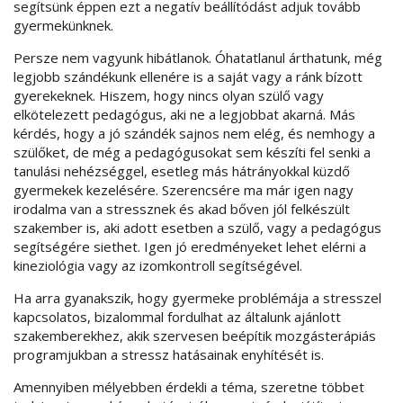
segítsünk éppen ezt a negatív beállítódást adjuk tovább
gyermekünknek.
Persze nem vagyunk hibátlanok. Óhatatlanul árthatunk, még
legjobb szándékunk ellenére is a saját vagy a ránk bízott
gyerekeknek. Hiszem, hogy nincs olyan szülő vagy
elkötelezett pedagógus, aki ne a legjobbat akarná. Más
kérdés, hogy a jó szándék sajnos nem elég, és nemhogy a
szülőket, de még a pedagógusokat sem készíti fel senki a
tanulási nehézséggel, esetleg más hátrányokkal küzdő
gyermekek kezelésére. Szerencsére ma már igen nagy
irodalma van a stressznek és akad bőven jól felkészült
szakember is, aki adott esetben a szülő, vagy a pedagógus
segítségére siethet. Igen jó eredményeket lehet elérni a
kineziológia vagy az izomkontroll segítségével.
Ha arra gyanakszik, hogy gyermeke problémája a stresszel
kapcsolatos, bizalommal fordulhat az általunk ajánlott
szakemberekhez, akik szervesen beépítik mozgásterápiás
programjukban a stressz hatásainak enyhítését is.
Amennyiben mélyebben érdekli a téma, szeretne többet