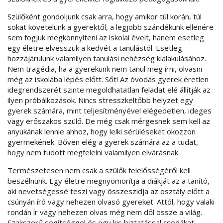
Szülőként gondoljunk csak arra, hogy amikor túl korán, túl
sokat követelünk a gyerektől, a legjobb szándékunk ellenére
sem fogjuk megkönnyíteni az iskolai éveit, hanem esetleg
egy életre elvesszük a kedvét a tanulástól. Esetleg
hozzájárulunk valamilyen tanulási nehézség kialakulásához.
Nem tragédia, ha a gyerekünk nem tanul meg írni, olvasni
még az iskolába lépés előtt. Sőt! Az óvodás gyerek éretlen
idegrendszerét szinte megoldhatatlan feladat elé állítják az
ilyen próbálkozások. Nincs stresszkeltőbb helyzet egy
gyerek számára, mint teljesítményével elégedetlen, ideges
vagy erőszakos szülő. De még csak mérgesnek sem kell az
anyukának lennie ahhoz, hogy lelki sérüléseket okozzon
gyermekének. Bőven elég a gyerek számára az a tudat,
hogy nem tudott megfelelni valamilyen elvárásnak.
Természetesen nem csak a szülők felelősségéről kell
beszélnünk. Egy életre megnyomorítja a diákját az a tanító,
aki nevetségessé teszi vagy összeszidja az osztály előtt a
csúnyán író vagy nehezen olvasó gyereket. Attól, hogy valaki
rondán ír vagy nehezen olvas még nem dől össze a világ.
Szakszerű segítséggel és egy kis biztatással csodákat