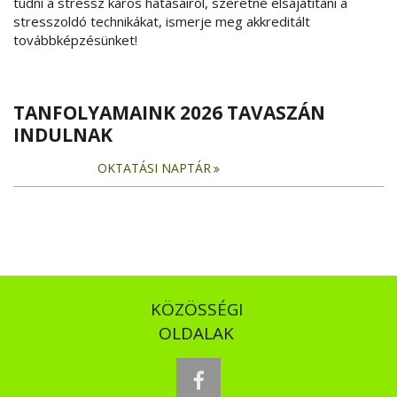
tudni a stressz káros hatásairól, szeretné elsajátítani a
stresszoldó technikákat, ismerje meg akkreditált
továbbképzésünket!
TANFOLYAMAINK 2026 TAVASZÁN
INDULNAK
OKTATÁSI NAPTÁR
KÖZÖSSÉGI
OLDALAK
facebook