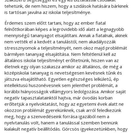
tehetünk, de nem hiszem, hogy a szidások hatására bárkinek
is tartósan javulna az iskolai teljesítménye.
Érdemes szem előtt tartani, hogy az ember fiatal
felnőttkorában képes a legrövidebb idő alatt a legnagyobb
mennyiségű tananyagot elsajátítani. Annak a fiatalnak, akinek
nem vették el a kedvét a tanulástól, nem akadályozzák
stressznyomok a teljesítményét, nem okoz majd problémát
bármilyen tananyag elsajátítása. Nem feltétlenül kell az
általános iskolai teljesítményt erőltetnünk, hiszen van az
életnek egy olyan szakasza amikor az általános, de még a
középiskolai tananyag is nevetségesen kevésnek tűnik és
játszva elsajátítható. Egyetlen egészséges lelkületű, ép
intellektusú huszonévesnek sem jelenthet problémát, a
korábbi hiányosságok villámgyors ledolgozása. Amikor saját
negatív tapasztalatainktól hajtva, már óvodás korban
erőltetjük a nyelvoktatást, hogy az egyetemi évek alatt ne
okozzon problémát gyerekünknek, csak arról feledkezünk
meg, hogy a szenvedéseink forrása igazából nem a
nyelvtanulás volt, hanem a tanulással szemben bennünk
kialakult negatív beállítódás. Görcsös igyekezetünkben, hogy