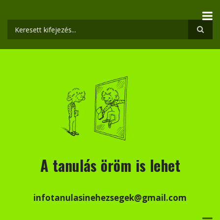
Ugrás
a
tartalomra
Keresés
A tanulás öröm is lehet
infotanulasinehezsegek@gmail.com