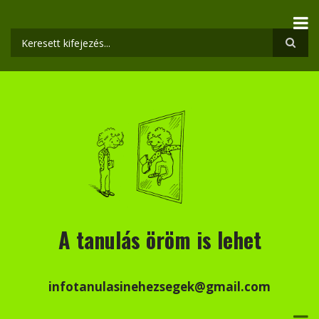
Ugrás
a
tartalomra
Keresés
A tanulás öröm is lehet
infotanulasinehezsegek@gmail.com