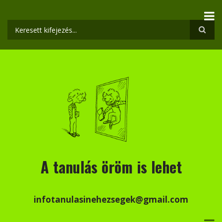
Ugrás
a
tartalomra
Keresés
A tanulás öröm is lehet
infotanulasinehezsegek@gmail.com