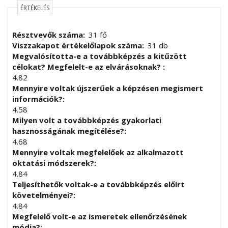
ÉRTÉKELÉS
Résztvevők száma
31 fő
Viszzakapot értékelőlapok száma
31 db
Megvalósította-e a továbbképzés a kitűzött
célokat? Megfelelt-e az elvárásoknak?
4.82
Mennyire voltak újszerűek a képzésen megismert
információk?
4.58
Milyen volt a továbbképzés gyakorlati
hasznosságának megítélése?
4.68
Mennyire voltak megfelelőek az alkalmazott
oktatási módszerek?
4.84
Teljesíthetők voltak-e a továbbképzés előírt
követelményei?
4.84
Megfelelő volt-e az ismeretek ellenőrzésének
módja?