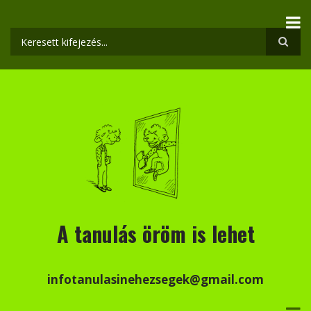
Ugrás
a
tartalomra
Keresés
A tanulás öröm is lehet
infotanulasinehezsegek@gmail.com