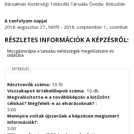
Bácsalmás Kistérségi Többcélú Társulás Óvoda- Bölcsőde
A tanfolyam napjai
2018. augusztus 27., hétfő
-
2018. szeptember 1., szombat
RÉSZLETES INFORMÁCIÓK A KÉPZÉSRŐL:
Mozgásterápia a tanulási nehézségek megelőzésére és
oldására
ÉRTÉKELÉS
Résztvevők száma
10 fő
Viszzakapot értékelőlapok száma
10 db
Megvalósította-e a továbbképzés a kitűzött
célokat? Megfelelt-e az elvárásoknak?
5.00
Mennyire voltak újszerűek a képzésen megismert
információk?
5.00