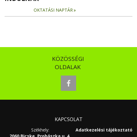
OKTATÁSI NAPTÁR
KÖZÖSSÉGI
OLDALAK
facebook
KAPCSOLAT
Székhely:
Adatkezelési tájékoztató
2060 Bicske, Prohászka u. 4.