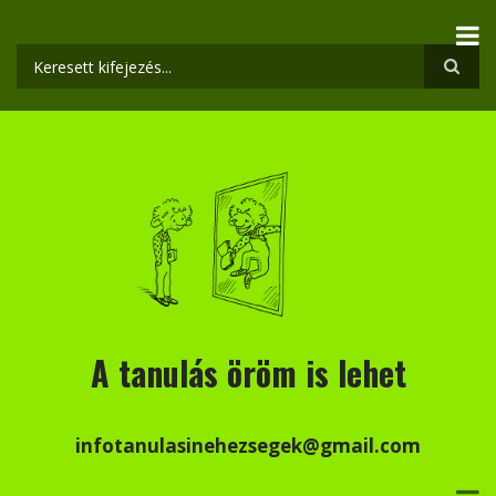
Ugrás
a
tartalomra
Keresés
A tanulás öröm is lehet
infotanulasinehezsegek@gmail.com