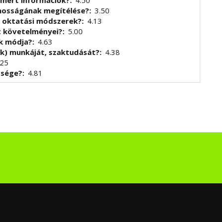
smert információk?
4.50
znosságának megítélése?
3.50
t oktatási módszerek?
4.13
t követelményei?
5.00
ek módja?
4.63
k) munkáját, szaktudását?
4.38
.25
tsége?
4.81