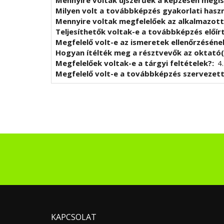
Mennyire voltak újszerűek a képzésen megi
Milyen volt a továbbképzés gyakorlati has
Mennyire voltak megfelelőek az alkalmazot
Teljesíthetők voltak-e a továbbképzés előír
Megfelelő volt-e az ismeretek ellenőrzésén
Hogyan ítélték meg a résztvevők az oktató(
Megfelelőek voltak-e a tárgyi feltételek?
4
Megfelelő volt-e a továbbképzés szervezet
KAPCSOLAT