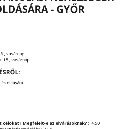
OLDÁSÁRA - GYŐR
8., vasárnap
 15., vasárnap
ÉSRŐL:
 és oldására
t célokat? Megfelelt-e az elvárásoknak?
4.50