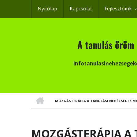
Ugrás
Nyitólap
Kapcsolat
Fejlesztőink
a
tartalomra
A tanulás öröm 
infotanulasinehezsege
CÍMLAP
MOZGÁSTERÁPIA A TANULÁSI NEHÉZSÉGEK ME
MORZSA
MOZGÁSTERÁPIA A 