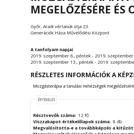
MEGELŐZÉSÉRE ÉS 
Győr, Aradi vértanúk útja 23.
Generációk Háza Művelődési Központ
A tanfolyam napjai
2019. szeptember 6., péntek
-
2019. szeptember 
2019. szeptember 13., péntek
-
2019. szeptember
RÉSZLETES INFORMÁCIÓK A KÉPZ
Mozgásterápia a tanulási nehézségek megelőzésére
ÉRTÉKELÉS
Résztvevők száma
12 fő
Viszzakapot értékelőlapok száma
8 db
Megvalósította-e a továbbképzés a kitűzöt