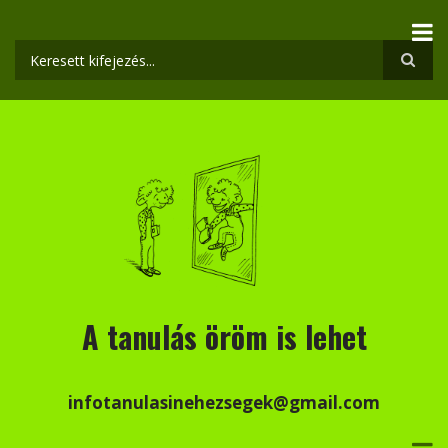
Ugrás
a
tartalomra
Keresés
A tanulás öröm is lehet
infotanulasinehezsegek@gmail.com