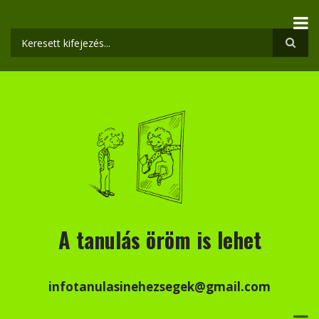
Ugrás
a
tartalomra
Keresés
A tanulás öröm is lehet
infotanulasinehezsegek@gmail.com