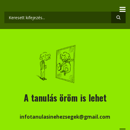
Ugrás
a
tartalomra
Keresés
A tanulás öröm is lehet
infotanulasinehezsegek@gmail.com