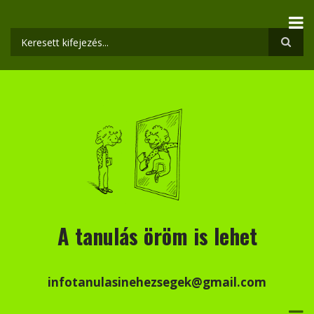
Ugrás
a
tartalomra
Keresés
A tanulás öröm is lehet
infotanulasinehezsegek@gmail.com