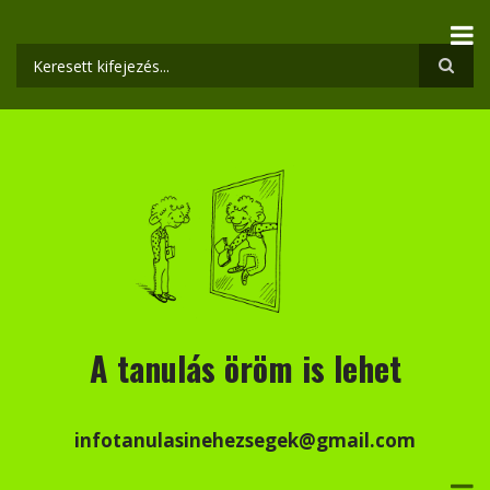
Ugrás
a
tartalomra
Keresés
A tanulás öröm is lehet
infotanulasinehezsegek@gmail.com