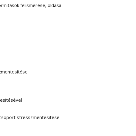
rmitások felismerése, oldása
szmentesítése
tesítésével
mcsoport stresszmentesítése