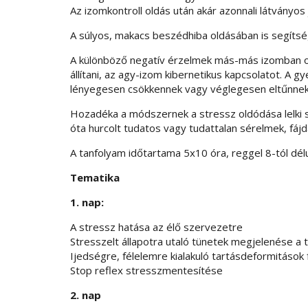
Az izomkontroll oldás után akár azonnali látványos
A súlyos, makacs beszédhiba oldásában is segítsé
A különböző negatív érzelmek más-más izomban oko
állítani, az agy-izom kibernetikus kapcsolatot. A 
lényegesen csökkennek vagy véglegesen eltűnnek. A
Hozadéka a módszernek a stressz oldódása lelki s
óta hurcolt tudatos vagy tudattalan sérelmek, fájd
A tanfolyam időtartama 5x10 óra, r
eggel 8-tól dél
Tematika
1. nap:
A stressz hatása az élő szervezetre
Stresszelt állapotra utaló tünetek megjelenése a
Ijedségre, félelemre kialakuló tartásdeformitások
Stop reflex stresszmentesítése
2. nap