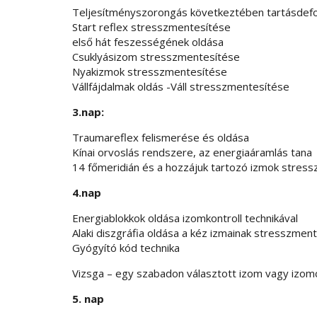
Teljesítményszorongás következtében tartásdefo
Start reflex stresszmentesítése
első hát feszességének oldása
Csuklyásizom stresszmentesítése
Nyakizmok stresszmentesítése
Vállfájdalmak oldás -Váll stresszmentesítése
3.nap:
Traumareflex felismerése és oldása
Kínai orvoslás rendszere, az energiaáramlás tana
14 főmeridián és a hozzájuk tartozó izmok stres
4.nap
Energiablokkok oldása izomkontroll technikával
Alaki diszgráfia oldása a kéz izmainak stresszmen
Gyógyító kód technika
Vizsga – egy szabadon választott izom vagy izo
5. nap