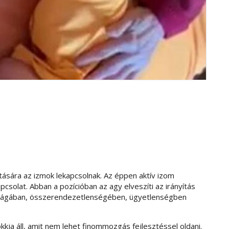
atására az izmok lekapcsolnak. Az éppen aktív izom
csolat. Abban a pozícióban az agy elveszíti az irányítás
sságában, összerendezetlenségében, ügyetlenségben
kkja áll, amit nem lehet finommozgás fejlesztéssel oldani.