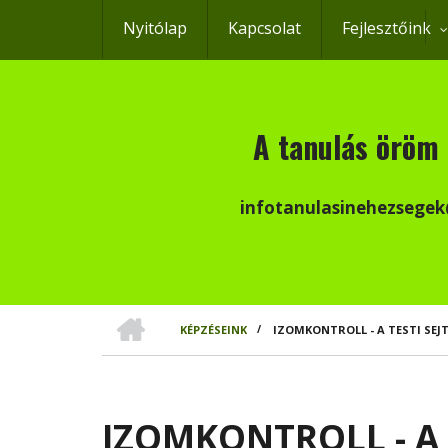
Ugrás
Nyitólap
Kapcsolat
Fejlesztőink
a
tartalomra
A tanulás öröm 
infotanulasinehezsege
CÍMLAP
KÉPZÉSEINK
/
IZOMKONTROLL - A TESTI SE
MORZSA
IZOMKONTROLL - A 