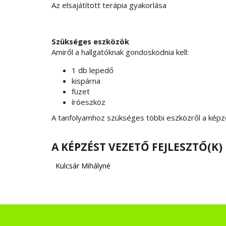
Az elsajátított terápia gyakorlása
Szükséges eszközök
Amiről a hallgatóknak gondoskodnia kell:
1 db lepedő
kispárna
füzet
íróeszköz
A tanfolyamhoz szükséges többi eszközről a kép
A KÉPZÉST VEZETŐ FEJLESZTŐ(K)
Kulcsár Mihályné