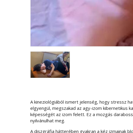
A kineziológiából ismert jelenség, hogy stressz h
elgyengül, megszakad az agy-izom kibernetikus kap
képességét az izom felett. Ez a mozgás darabo
nyilvánulhat meg.
A diszgráfia hátterében gyakran a kéz izmainak blo