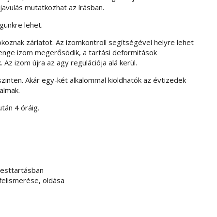
 javulás mutatkozhat az írásban.
günkre lehet.
znak zárlatot. Az izomkontroll segítségével helyre lehet
gyenge izom megerősödik, a tartási deformitások
z izom újra az agy regulációja alá kerül.
zinten. Akár egy-két alkalommal kioldhatók az évtizedek
almak.
után 4 óráig.
 testtartásban
 felismerése, oldása