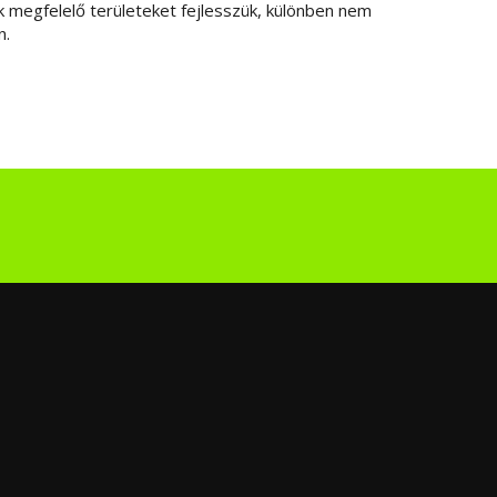
ek megfelelő területeket fejlesszük, különben nem
n.