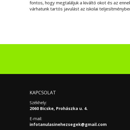
fontos, hogy megtaláljuk a kiváltó okot és az enn
várhatunk tartós javulást az iskolai teljesítménybe
KAPCSOLAT
Székhely:
2060 Bicske, Prohászka u. 4.
E-mail:
infotanulasinehezsegek@gmail.com