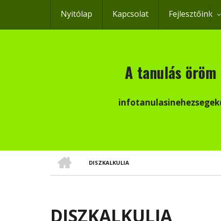
Ugrás
Nyitólap
Kapcsolat
Fejlesztőink
a
tartalomra
A tanulás öröm 
infotanulasinehezsege
CÍMLAP
DISZKALKULIA
MORZSA
DISZKALKULIA