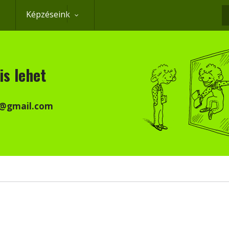
Képzéseink
K
is lehet
k@gmail.com