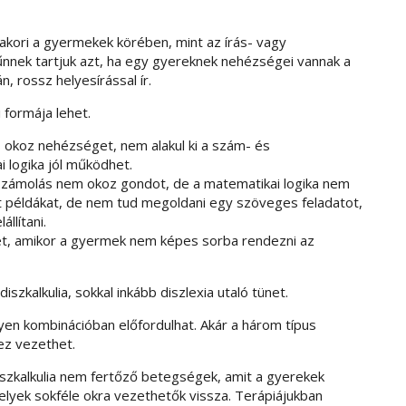
akori a gyermekek körében, mint az írás- vagy
űnnek tartjuk azt, ha egy gyereknek nehézségei vannak a
, rossz helyesírással ír.
 formája lehet.
 okoz nehézséget, nem alakul ki a szám- és
i logika jól működhet.
 számolás nem okoz gondot, de a matematikai logika nem
írt példákat, de nem tud megoldani egy szöveges feladatot,
állítani.
ehet, amikor a gyermek nem képes sorba rendezni az
szkalkulia, sokkal inkább diszlexia utaló tünet.
yen kombinációban előfordulhat. Akár a három típus
ez vezethet.
 diszkalkulia nem fertőző betegségek, amit a gyerekek
elyek sokféle okra vezethetők vissza. Terápiájukban