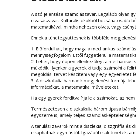
A szó jelentése számolászavar. Legalább olyan gy
olvasászavar. Kulturális okokból bocsánatosabb b
matematikával, mintha nehezen olvas, vagy csúnyán
Ennek a tünetegyüttesnek is többféle megjelenési
1. Előfordulhat, hogy maga a mechanikus számolás
mennyiségfogalom. Ettől függetlenül a matematika
2. Lehet, hogy éppen ellenkezőleg, a mechanikus
működik. Ilyenkor a gyerek ki tudja számolni a fel
megoldási tervet készíteni vagy egy egyenletet fel
3. A diszkalkulia harmadik megjelenési formája l
információkat, a matematikai műveleteket.
Ha egy gyerek fordítva írja le a számokat, az nem di
Természetesen a diszkalkulia három típusa bármil
egyszerre is, amely teljes számolásképtelenségh
A tanulási zavarok mint a diszlexia, diszgráfia és
elkaphatnak egymástól. Igazából csak tünetek, am