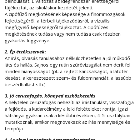
beindulását. E változás az idegrendszer érettségéről
tájékoztat, az iskoláskor kezdetét jelenti.
A cipőfűző megkötésének képessége a finommozgások
fejlettségéről, a térbeli tájékozódásról, a vizuális
megfigyelő-képességről tájékoztat. A cipőfűzés
megkötésének tudása vagy nem tudása csak részben
gyakorlás függvénye.
2. Ép érzékszervek:
Az írás, olvasás tanulásához nélkülözhetetlen a jól működő
láts és hallás. Sajnos egy rutin szűrővizsgálat nem derít fel
minden hiányosságot (pl.: a rejtett kancsalságot, a látótér-
kiesést, a keresztezett szem- és füldominanciát, a lassúbb
beszédhallást stb.)
3. Jó ceruzafogás, könnyed eszközkezelés
A helytelen ceruzafogás nehezíti az írástanulást, visszafogja
a fejlődés, a kudarcélmény a lelki feltételeket rontja. Igazi
hátrányai gyakran csak a későbbi években, 4-5. osztályban
mutatkoznak, amikor megnövekszik az írás mennyisége és
tempója.
4. Az elemi mozgások összerendezettsége