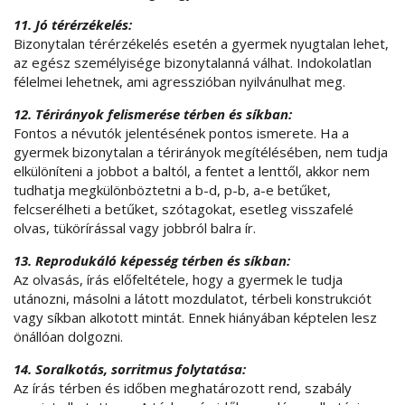
11. Jó térérzékelés:
Bizonytalan térérzékelés esetén a gyermek nyugtalan lehet,
az egész személyisége bizonytalanná válhat. Indokolatlan
félelmei lehetnek, ami agresszióban nyilvánulhat meg.
12. Térirányok felismerése térben és síkban:
Fontos a névutók jelentésének pontos ismerete. Ha a
gyermek bizonytalan a térirányok megítélésében, nem tudja
elkülöníteni a jobbot a baltól, a fentet a lenttől, akkor nem
tudhatja megkülönböztetni a b-d, p-b, a-e betűket,
felcserélheti a betűket, szótagokat, esetleg visszafelé
olvas, tükörírással vagy jobbról balra ír.
13. Reprodukáló képesség térben és síkban:
Az olvasás, írás előfeltétele, hogy a gyermek le tudja
utánozni, másolni a látott mozdulatot, térbeli konstrukciót
vagy síkban alkotott mintát. Ennek hiányában képtelen lesz
önállóan dolgozni.
14. Soralkotás, sorritmus folytatása:
Az írás térben és időben meghatározott rend, szabály