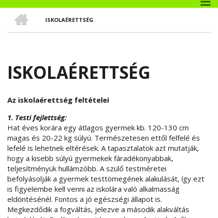
CÍMLAP
ISKOLAÉRETTSÉG
MORZSA
ISKOLAÉRETTSÉG
Az iskolaérettség feltételei
1. Testi fejlettség:
Hat éves korára egy átlagos gyermek kb. 120-130 cm
magas és 20-22 kg súlyú. Természetesen ettől felfelé és
lefelé is lehetnek eltérések. A tapasztalatok azt mutatják,
hogy a kisebb súlyú gyermekek fáradékonyabbak,
teljesítményük hullámzóbb. A szülő testméretei
befolyásolják a gyermek testtömegének alakulását, így ezt
is figyelembe kell venni az iskolára való alkalmasság
eldöntésénél. Fontos a jó egészségi állapot is.
Megkezdődik a fogváltás, jelezve a második alakváltás