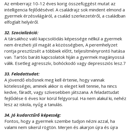
Az emberrajz 10-12 éves korig összefüggést mutat az
intelligencia fejlődésével. A családrajz sok mindent elmond a
gyermek érzésvilágáról, a család szerkezetéről, a családban
elfoglalt helyéről.
32. Szocializáció:
A társakhoz való kapcsolódás képessége nélkül a gyermek
nem érezheti jól magát a közösségben, A peremhelyzet
rontja presztízsét a többiek előtt, teljesítményrontó hatása
van. Tartós baráti kapcsolatok híján a gyermek magányossá
válik. Esetleg agresszív, bohóckodó vagy depressziós lesz.7
33. Feladattudat:
A jövendő elsősnek meg kell értenie, hogy vannak
kötelességei, aminek akkor is eleget kell tennie, ha nincs
kedve, fáradt, vagy szívesebben játszana. A feladattudat
fejlődése 6 éves kor körül felgyorsul. Ha nem alakul ki, nehéz
lesz az iskola, nyűg a tanulás.
34. Jó kudarctűrő képesség:
Fontos, hogy a gyermek szembe tudjon nézni azzal, ha
valami nem sikerül rögtön. Merjen és akarjon újra és újra