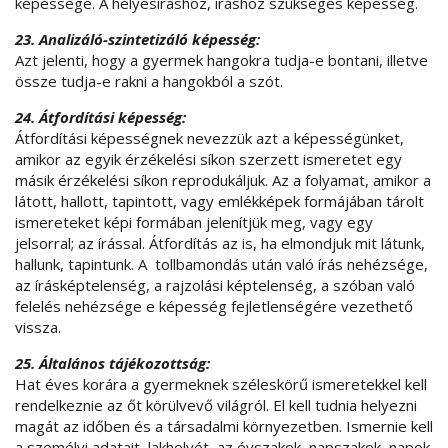
képessége. A helyesíráshoz, íráshoz szükséges képesség.
23. Analizáló-szintetizáló képesség:
Azt jelenti, hogy a gyermek hangokra tudja-e bontani, illetve
össze tudja-e rakni a hangokból a szót.
24. Átfordítási képesség:
Átfordítási képességnek nevezzük azt a képességünket,
amikor az egyik érzékelési síkon szerzett ismeretet egy
másik érzékelési síkon reprodukáljuk. Az a folyamat, amikor a
látott, hallott, tapintott, vagy emlékképek formájában tárolt
ismereteket képi formában jelenítjük meg, vagy egy
jelsorral; az írással. Átfordítás az is, ha elmondjuk mit látunk,
hallunk, tapintunk. A tollbamondás után való írás nehézsége,
az írásképtelenség, a rajzolási képtelenség, a szóban való
felelés nehézsége e képesség fejletlenségére vezethető
vissza.
25. Általános tájékozottság:
Hat éves korára a gyermeknek széleskörű ismeretekkel kell
rendelkeznie az őt körülvevő világról. El kell tudnia helyezni
magát az időben és a társadalmi környezetben. Ismernie kell
a személyi adatait, lakhelyét, az évszakok, napszakok, napok