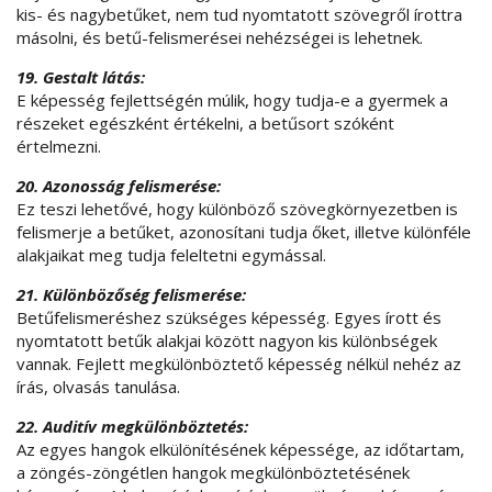
kis- és nagybetűket, nem tud nyomtatott szövegről írottra
másolni, és betű-felismerései nehézségei is lehetnek.
19. Gestalt látás:
E képesség fejlettségén múlik, hogy tudja-e a gyermek a
részeket egészként értékelni, a betűsort szóként
értelmezni.
20. Azonosság felismerése:
Ez teszi lehetővé, hogy különböző szövegkörnyezetben is
felismerje a betűket, azonosítani tudja őket, illetve különféle
alakjaikat meg tudja feleltetni egymással.
21. Különbözőség felismerése:
Betűfelismeréshez szükséges képesség. Egyes írott és
nyomtatott betűk alakjai között nagyon kis különbségek
vannak. Fejlett megkülönböztető képesség nélkül nehéz az
írás, olvasás tanulása.
22. Auditív megkülönböztetés:
Az egyes hangok elkülönítésének képessége, az időtartam,
a zöngés-zöngétlen hangok megkülönböztetésének