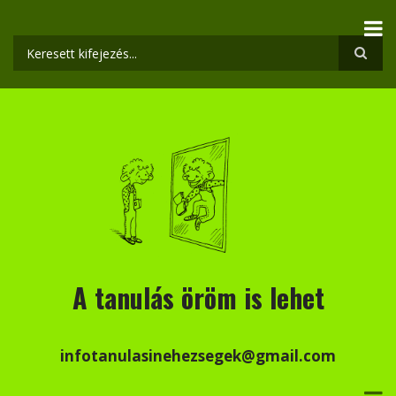
Ugrás
a
tartalomra
Keresés
A tanulás öröm is lehet
infotanulasinehezsegek@gmail.com