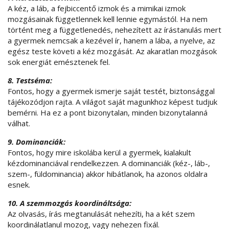
A kéz, a láb, a fejbiccentő izmok és a mimikai izmok
mozgásainak függetlennek kell lennie egymástól. Ha nem
történt meg a függetlenedés, nehezített az írástanulás mert
a gyermek nemcsak a kezével ír, hanem a lába, a nyelve, az
egész teste követi a kéz mozgását. Az akaratlan mozgások
sok energiát emésztenek fel.
8. Testséma:
Fontos, hogy a gyermek ismerje saját testét, biztonsággal
tájékozódjon rajta. A világot saját magunkhoz képest tudjuk
bemérni. Ha ez a pont bizonytalan, minden bizonytalanná
válhat.
9. Dominanciák:
Fontos, hogy mire iskolába kerül a gyermek, kialakult
kézdominanciával rendelkezzen. A dominanciák (kéz-, láb-,
szem-, füldominancia) akkor hibátlanok, ha azonos oldalra
esnek.
10. A szemmozgás koordináltsága:
Az olvasás, írás megtanulását nehezíti, ha a két szem
koordinálatlanul mozog, vagy nehezen fixál.