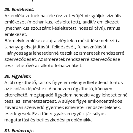
29. Emlékezet:
Az emlékezetnek hatféle összetevőjét vizsgáljuk: vizuális
emlékezet (mechanikus, késleltetett), auditív emlékezet
(mechanikus szó,szám; késleltetett, hosszú távú), ritmus
emlékezet.
Bármelyik emlékezetfajta elégtelen működése nehezíti a
tananyag elsajátítását, felidézését, felhasználását.
Hiányosságai lehetetlenné teszik az ismeretek rendszerré
szerveződését. Az ismeretek rendszerré szerveződése
teszi lehetővé az alkotó felhasználást.
30. Figyelem:
A jól rögzíthető, tartós figyelem elengedhetetlenül fontos
az iskolába lépéshez. A nehezen rögzíthető, könnyen
elterelhető, megtapadó figyelem nehezíti vagy lehetetlenné
teszi az ismeretszerzést. A súlyos figyelemkoncentrációs
zavarban szenvedő gyermek ismeretei rendszertelenek,
esetlegesek. Ez a tünet gyakran együtt jár súlyos
magatartási és beilleszkedési problémákkal.
31. Emberrajz: