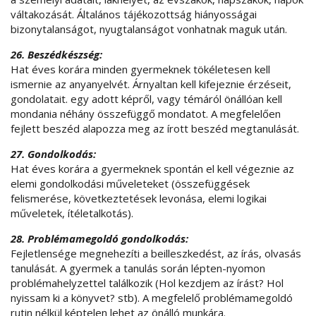
váltakozását. Általános tájékozottság hiányosságai
bizonytalanságot, nyugtalanságot vonhatnak maguk után.
26. Beszédkészség:
Hat éves korára minden gyermeknek tökéletesen kell
ismernie az anyanyelvét. Árnyaltan kell kifejeznie érzéseit,
gondolatait. egy adott képről, vagy témáról önállóan kell
mondania néhány összefüggő mondatot. A megfelelően
fejlett beszéd alapozza meg az írott beszéd megtanulását.
27. Gondolkodás:
Hat éves korára a gyermeknek spontán el kell végeznie az
elemi gondolkodási műveleteket (összefüggések
felismerése, következtetések levonása, elemi logikai
műveletek, ítéletalkotás).
28. Problémamegoldó gondolkodás:
Fejletlensége megnehezíti a beilleszkedést, az írás, olvasás
tanulását. A gyermek a tanulás során lépten-nyomon
problémahelyzettel találkozik (Hol kezdjem az írást? Hol
nyissam ki a könyvet? stb). A megfelelő problémamegoldó
rutin nélkül képtelen lehet az önálló munkára.