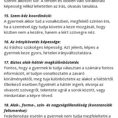
szerint alkotott sor. A térben és időben való soralkotási
képesség nélkül lehetetlen az írás, olvasás tanulása.
15. Szem-kéz koordináció:
A gyermek akkor tud a vonalközben, megfelelő szinten írni,
ha a szemével úgy tudja követni a keze mozgását, hogy
közben nem a kezére, hanem a leírt szövegre néz.
16. Az iránykövetés képessége:
Az íráshoz szükséges képesség. Azt jelenti, képes a
gyermek keze gyors, hirtelen irányváltoztatásra.
17. Biztos alak-háttér megkülönböztetés
Fontos, hogy a gyermek ki tudja választani a számára fontos
információt, el tudjon vonatkoztatni a zavaró
körülményektől, meg tuja különböztetni az alakot a háttértől.
Ellenkező esetben figyelmét a háttér ingerli, elvonja az
olvasott szövegről, tekintete ugrál a sorok között, vagy
minduntalan a képre téved.
18. Alak-, forma-, szín- és nagyságállandóság (konstanciák
felismerése):
Fejletlensége esetén a gyermek nem tudja megfeleltetni a