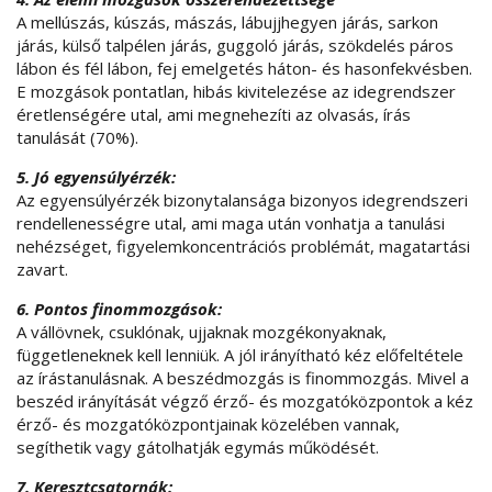
A mellúszás, kúszás, mászás, lábujjhegyen járás, sarkon
járás, külső talpélen járás, guggoló járás, szökdelés páros
lábon és fél lábon, fej emelgetés háton- és hasonfekvésben.
E mozgások pontatlan, hibás kivitelezése az idegrendszer
éretlenségére utal, ami megnehezíti az olvasás, írás
tanulását (70%).
5. Jó egyensúlyérzék:
Az egyensúlyérzék bizonytalansága bizonyos idegrendszeri
rendellenességre utal, ami maga után vonhatja a tanulási
nehézséget, figyelemkoncentrációs problémát, magatartási
zavart.
6. Pontos finommozgások:
A vállövnek, csuklónak, ujjaknak mozgékonyaknak,
függetleneknek kell lenniük. A jól irányítható kéz előfeltétele
az írástanulásnak. A beszédmozgás is finommozgás. Mivel a
beszéd irányítását végző érző- és mozgatóközpontok a kéz
érző- és mozgatóközpontjainak közelében vannak,
segíthetik vagy gátolhatják egymás működését.
7. Keresztcsatornák: