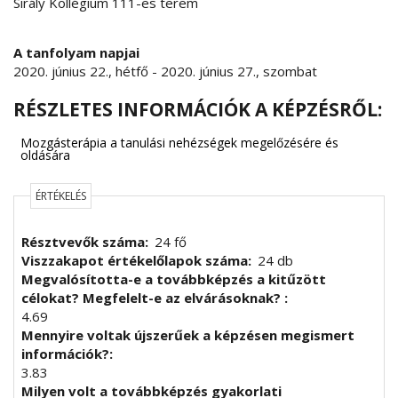
Sirály Kollégium 111-es terem
A tanfolyam napjai
2020. június 22., hétfő
-
2020. június 27., szombat
RÉSZLETES INFORMÁCIÓK A KÉPZÉSRŐL:
Mozgásterápia a tanulási nehézségek megelőzésére és
oldására
ÉRTÉKELÉS
Résztvevők száma
24 fő
Viszzakapot értékelőlapok száma
24 db
Megvalósította-e a továbbképzés a kitűzött
célokat? Megfelelt-e az elvárásoknak?
4.69
Mennyire voltak újszerűek a képzésen megismert
információk?
3.83
Milyen volt a továbbképzés gyakorlati