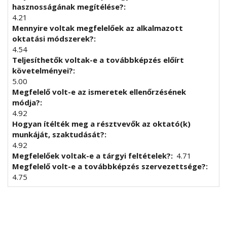
hasznosságának megítélése?
4.21
Mennyire voltak megfelelőek az alkalmazott
oktatási módszerek?
4.54
Teljesíthetők voltak-e a továbbképzés előírt
követelményei?
5.00
Megfelelő volt-e az ismeretek ellenőrzésének
módja?
4.92
Hogyan ítélték meg a résztvevők az oktató(k)
munkáját, szaktudását?
4.92
Megfelelőek voltak-e a tárgyi feltételek?
4.71
Megfelelő volt-e a továbbképzés szervezettsége?
4.75