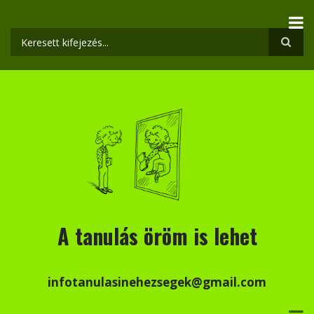
Ugrás
a
tartalomra
Keresés
A tanulás öröm is lehet
infotanulasinehezsegek@gmail.com