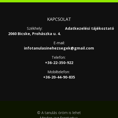
KAPCSOLAT
Székhely:
Adatkezelési tájékoztató
2060 Bicske, Prohászka u. 4.
E-mail:
infotanulasinehezsegek@gmail.com
Telefon:
+36-22-350-922
Mobiltelefon:
+36-20-44-90-835
©
A tanulás öröm is lehet
Minden jog fenntartva.