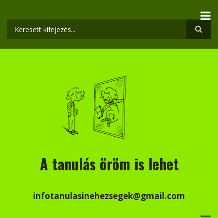
Ugrás
a
tartalomra
Keresés
A tanulás öröm is lehet
infotanulasinehezsegek@gmail.com