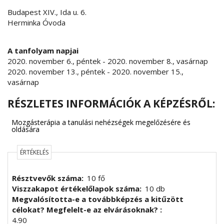
Budapest XIV., Ida u. 6.
Herminka Óvoda
A tanfolyam napjai
2020. november 6., péntek
-
2020. november 8., vasárnap
2020. november 13., péntek
-
2020. november 15.,
vasárnap
RÉSZLETES INFORMÁCIÓK A KÉPZÉSRŐL:
Mozgásterápia a tanulási nehézségek megelőzésére és
oldására
ÉRTÉKELÉS
Résztvevők száma
10 fő
Viszzakapot értékelőlapok száma
10 db
Megvalósította-e a továbbképzés a kitűzött
célokat? Megfelelt-e az elvárásoknak?
4.90