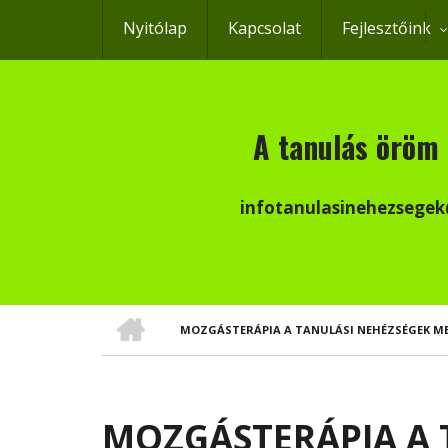
Ugrás
Nyitólap
Kapcsolat
Fejlesztőink
a
tartalomra
A tanulás öröm 
infotanulasinehezsege
CÍMLAP
MOZGÁSTERÁPIA A TANULÁSI NEHÉZSÉGEK MEG
MORZSA
MOZGÁSTERÁPIA A 