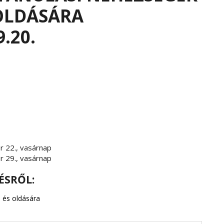
OLDÁSÁRA
.20.
 22., vasárnap
 29., vasárnap
ÉSRŐL:
 és oldására