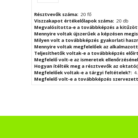
Résztvevők száma
20 fő
Viszzakapot értékelőlapok száma
20 db
Megvalósította-e a továbbképzés a kitűzöt
Mennyire voltak újszerűek a képzésen megi
Milyen volt a továbbképzés gyakorlati has
Mennyire voltak megfelelőek az alkalmazot
Teljesíthetők voltak-e a továbbképzés előír
Megfelelő volt-e az ismeretek ellenőrzésén
Hogyan ítélték meg a résztvevők az oktató(
Megfelelőek voltak-e a tárgyi feltételek?
4
Megfelelő volt-e a továbbképzés szervezet