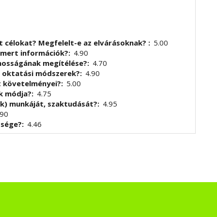
t célokat? Megfelelt-e az elvárásoknak?
5.00
smert információk?
4.90
znosságának megítélése?
4.70
t oktatási módszerek?
4.90
t követelményei?
5.00
ek módja?
4.75
k) munkáját, szaktudását?
4.95
.90
tsége?
4.46