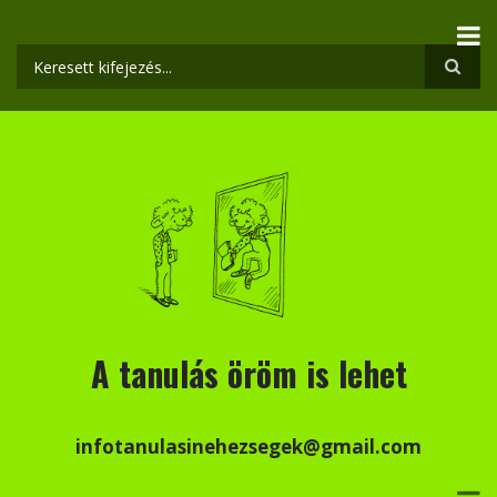
Ugrás
a
tartalomra
Keresés
A tanulás öröm is lehet
infotanulasinehezsegek@gmail.com