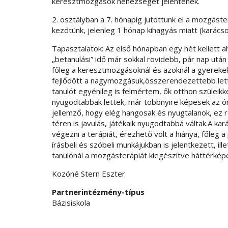
keresztmozgások nehézséget jelentenek.
2. osztályban a 7. hónapig jutottunk el a mozgáste
kezdtünk, jelenleg 1 hónap kihagyás miatt (karácso
Tapasztalatok: Az első hónapban egy hét kellett 
„betanulási” idő már sokkal rövidebb, pár nap után t
főleg a keresztmozgásoknál és azoknál a gyereke
fejlődött a nagymozgásuk,összerendezettebb lett.
tanulót egyénileg is felmértem, ők otthon szüleikke
nyugodtabbak lettek, már többnyire képesek az ó
jellemző, hogy elég hangosak és nyugtalanok, ez 
téren is javulás, játékaik nyugodtabbá váltak.A kar
végezni a terápiát, érezhető volt a hiánya, főleg
írásbeli és szóbeli munkájukban is jelentkezett, il
tanulónál a mozgásterápiát kiegészítve háttérkép
Kozóné Stern Eszter
Partnerintézmény-típus
Bázisiskola