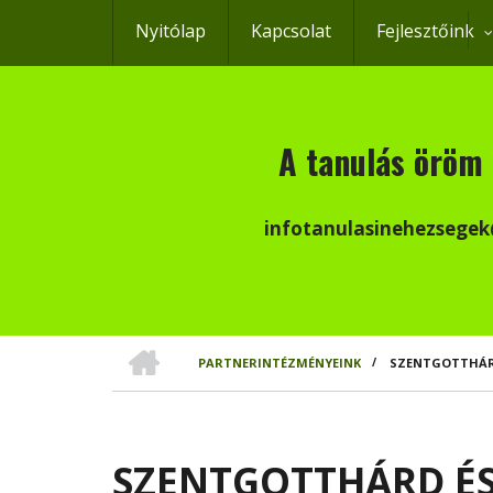
Ugrás
Nyitólap
Kapcsolat
Fejlesztőink
a
tartalomra
A tanulás öröm 
infotanulasinehezsege
CÍMLAP
PARTNERINTÉZMÉNYEINK
/
SZENTGOTTHÁRD
MORZSA
SZENTGOTTHÁRD ÉS