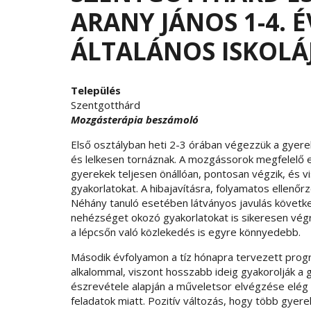
ARANY JÁNOS 1-4.
ÁLTALÁNOS ISKOLÁ
Település
Szentgotthárd
Mozgásterápia beszámoló
Első osztályban heti 2-3 órában végezzük a gyere
és lelkesen tornáznak. A mozgássorok megfelelő e
gyerekek teljesen önállóan, pontosan végzik, és vis
gyakorlatokat. A hibajavításra, folyamatos ellenőr
Néhány tanuló esetében látványos javulás követke
nehézséget okozó gyakorlatokat is sikeresen vég
a lépcsőn való közlekedés is egyre könnyedebb.
Második évfolyamon a tíz hónapra tervezett progr
alkalommal, viszont hosszabb ideig gyakorolják a 
észrevétele alapján a műveletsor elvégzése elég 
feladatok miatt. Pozitív változás, hogy több gyer