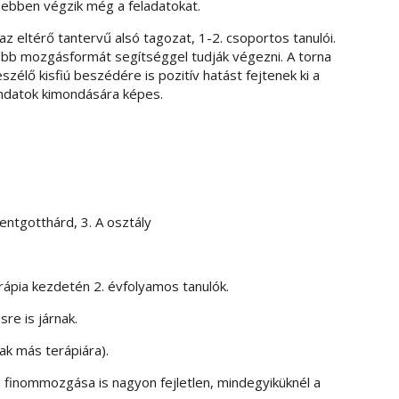
ezebben végzik még a feladatokat.
az eltérő tantervű alsó tagozat, 1-2. csoportos tanulói.
gtöbb mozgásformát segítséggel tudják végezni. A torna
élő kisfiú beszédére is pozitív hatást fejtenek ki a
ndatok kimondására képes.
zentgotthárd, 3. A osztály
erápia kezdetén 2. évfolyamos tanulók.
sre is járnak.
ak más terápiára).
finommozgása is nagyon fejletlen, mindegyiküknél a