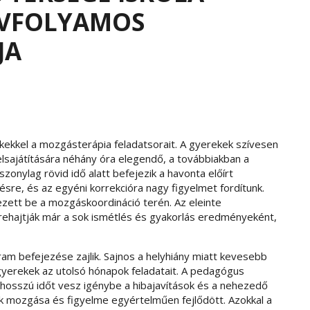
 ÉVFOLYAMOS
JA
kekkel a mozgásterápia feladatsorait. A gyerekek szívesen
lsajátítására néhány óra elegendő, a továbbiakban a
zonylag rövid idő alatt befejezik a havonta előírt
zésre, és az egyéni korrekcióra nagy figyelmet fordítunk.
zett be a mozgáskoordináció terén. Az eleinte
rehajtják már a sok ismétlés és gyakorlás eredményeként,
am befejezése zajlik. Sajnos a helyhiány miatt kevesebb
gyerekek az utolsó hónapok feladatait. A pedagógus
hosszú időt vesz igénybe a hibajavítások és a nehezedő
ek mozgása és figyelme egyértelműen fejlődött. Azokkal a