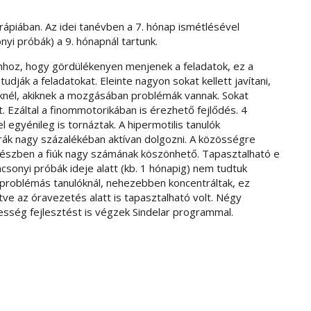
rápiában. Az idei tanévben a 7. hónap ismétlésével
nyi próbák) a 9. hónapnál tartunk.
ahhoz, hogy gördülékenyen menjenek a feladatok, ez a
udják a feladatokat. Eleinte nagyon sokat kellett javítani,
knél, akiknek a mozgásában problémák vannak. Sokat
 Ezáltal a finommotorikában is érezhető fejlődés. 4
l egyénileg is tornáztak. A hipermotilis tanulók
rák nagy százalékéban aktívan dolgozni. A közösségre
részben a fiúk nagy számának köszönhető. Tapasztalható e
ácsonyi próbák ideje alatt (kb. 1 hónapig) nem tudtuk
 a problémás tanulóknál, nehezebben koncentráltak, ez
letve az óravezetés alatt is tapasztalható volt. Négy
esség fejlesztést is végzek Sindelar programmal.