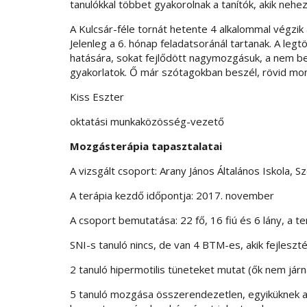
tanulókkal többet gyakorolnak a tanítók, akik neh
A Kulcsár-féle tornát hetente 4 alkalommal végzik 
Jelenleg a 6. hónap feladatsoránál tartanak. A le
hatására, sokat fejlődött nagymozgásuk, a nem besz
gyakorlatok. Ő már szótagokban beszél, rövid mo
Kiss Eszter
oktatási munkaközösség-vezető
Mozgásterápia tapasztalatai
A vizsgált csoport: Arany János Általános Iskola, S
A terápia kezdő időpontja: 2017. november
A csoport bemutatása: 22 fő, 16 fiú és 6 lány, a t
SNI-s tanuló nincs, de van 4 BTM-es, akik fejleszté
2 tanuló hipermotilis tüneteket mutat (ők nem járn
5 tanuló mozgása összerendezetlen, egyiküknek a 