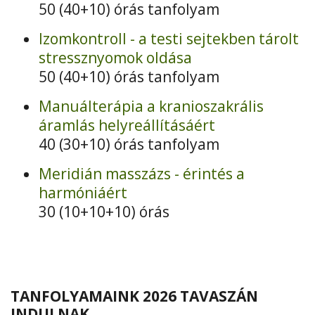
50 (40+10) órás tanfolyam
Izomkontroll - a testi sejtekben tárolt
stressznyomok oldása
50 (40+10) órás tanfolyam
Manuálterápia a kranioszakrális
áramlás helyreállításáért
40 (30+10) órás tanfolyam
Meridián masszázs - érintés a
harmóniáért
30 (10+10+10) órás
TANFOLYAMAINK 2026 TAVASZÁN
INDULNAK