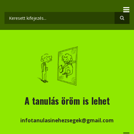
Ugrás
a
tartalomra
Keresés
A tanulás öröm is lehet
infotanulasinehezsegek@gmail.com