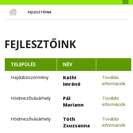
CÍMLAP
FEJLESZTŐINK
MORZSA
FEJLESZTŐINK
TELEPÜLÉS
NÉV
Hajdúböszörmény
Kathi
További
információk
Imréné
Hódmezővásárhely
Pál
További
információk
Mariann
Hódmezővásárhely
Tóth
További
információk
Zsuzsanna