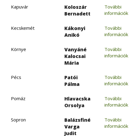
Kapuvár
Koloszár
További
információk
Bernadett
Kecskemét
Kákonyi
További
információk
Anikó
Környe
Vanyáné
További
információk
Kalocsai
Mária
Pécs
Patói
További
információk
Pálma
Pomáz
Hlavacska
További
információk
Orsolya
Sopron
Balázsfiné
További
információk
Varga
Judit