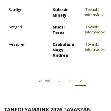
Szárliget
Kulcsár
További
információk
Mihály
Szeged
Mucsi
További
információk
Teréz
Veszprém
Czabuláné
További
információk
Nagy
Andrea
OLDALSZÁMOZÁS
Első
«« Első
Előző
‹‹
Oldal
1
Jelenlegi
2
oldal
oldal
oldal
TANFOLYAMAINK 2026 TAVASZÁN