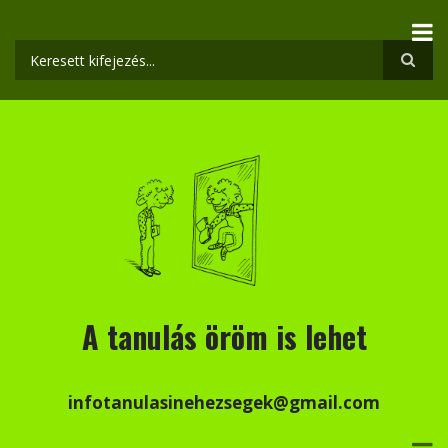
Ugrás
a
tartalomra
Keresés
A tanulás öröm is lehet
infotanulasinehezsegek@gmail.com